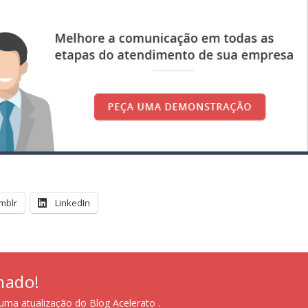
mblr
LinkedIn
mado!
uma atualização do Blog Acelerato .