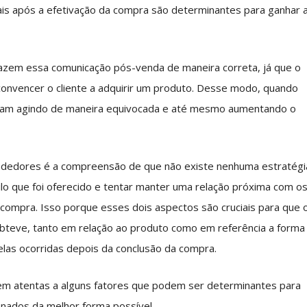
tuais após a efetivação da compra são determinantes para ganhar 
azem essa comunicação pós-venda de maneira correta, já que o
e convencer o cliente a adquirir um produto. Desse modo, quando
bam agindo de maneira equivocada e até mesmo aumentando o
ndedores é a compreensão de que não existe nenhuma estratégi
uilo que foi oferecido e tentar manter uma relação próxima com o
mpra. Isso porque esses dois aspectos são cruciais para que 
 obteve, tanto em relação ao produto como em referência a forma
uelas ocorridas depois da conclusão da compra.
em atentas a alguns fatores que podem ser determinantes para
nados da melhor forma possível.