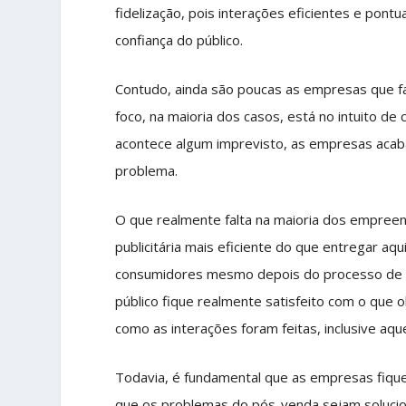
fidelização, pois interações eficientes e pon
confiança do público.
Contudo, ainda são poucas as empresas que f
foco, na maioria dos casos, está no intuito d
acontece algum imprevisto, as empresas aca
problema.
O que realmente falta na maioria dos empree
publicitária mais eficiente do que entregar aq
consumidores mesmo depois do processo de co
público fique realmente satisfeito com o que
como as interações foram feitas, inclusive aq
Todavia, é fundamental que as empresas fiqu
que os problemas do pós-venda sejam solucio