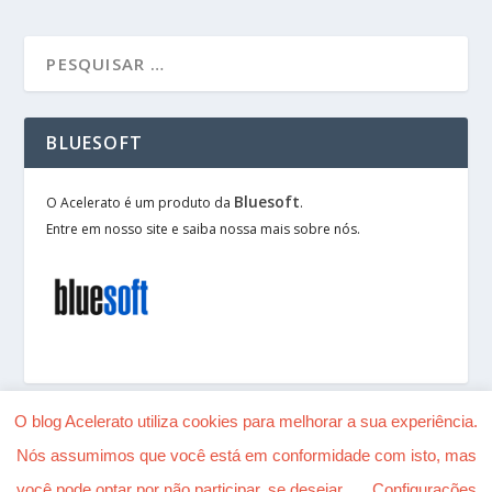
BLUESOFT
Bluesoft
O Acelerato é um produto da
.
Entre em nosso site e saiba nossa mais sobre nós.
O blog Acelerato utiliza cookies para melhorar a sua experiência.
Nós assumimos que você está em conformidade com isto, mas
Desenhado por
| Alimentado por
Elegant Themes
você pode optar por não participar, se desejar.
Configurações