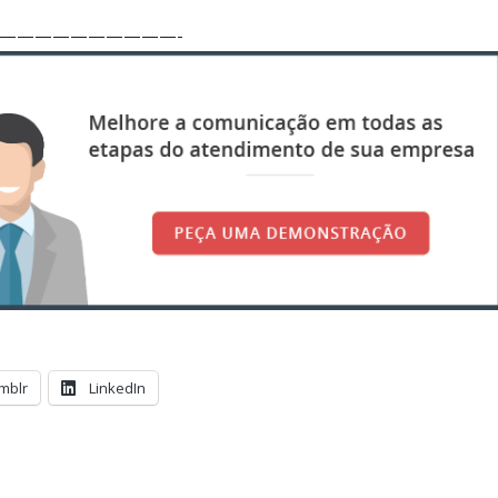
——————————-
mblr
LinkedIn