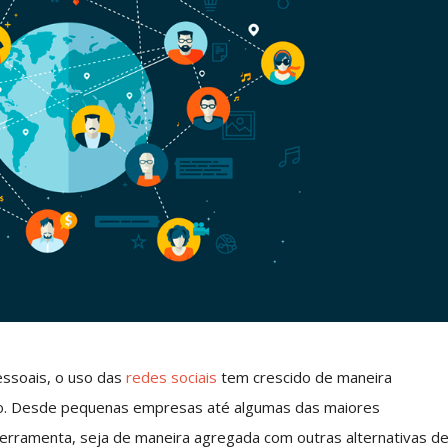
ssoais, o uso das
redes sociais
tem crescido de maneira
o. Desde pequenas empresas até algumas das maiores
ferramenta, seja de maneira agregada com outras alternativas d