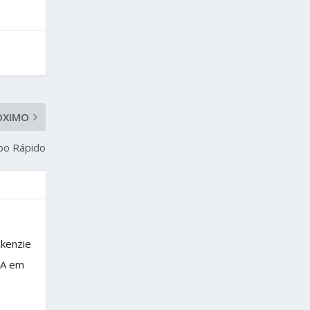
ÓXIMO
po Rápido
ckenzie
BA em