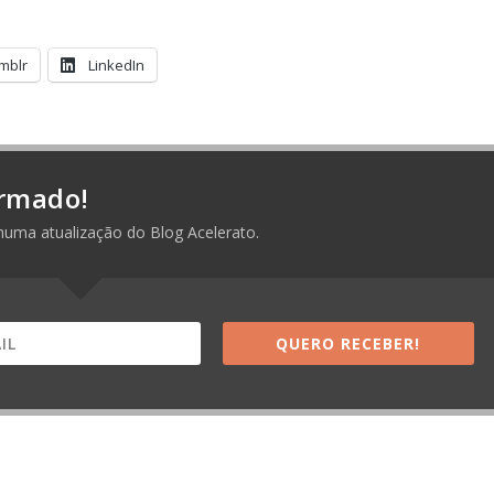
mblr
LinkedIn
rmado!
huma atualização do Blog Acelerato.
QUERO RECEBER!