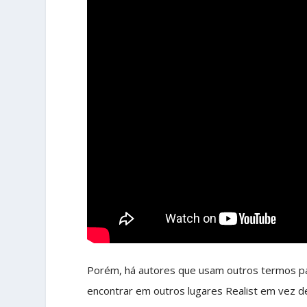
Porém, há autores que usam outros termos pa
encontrar em outros lugares Realist em vez d