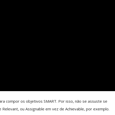
ra compor os objetivos SMART. Por isso, não se assuste se
e Relevant, ou Assignable em vez de Achievable, por exemplo.