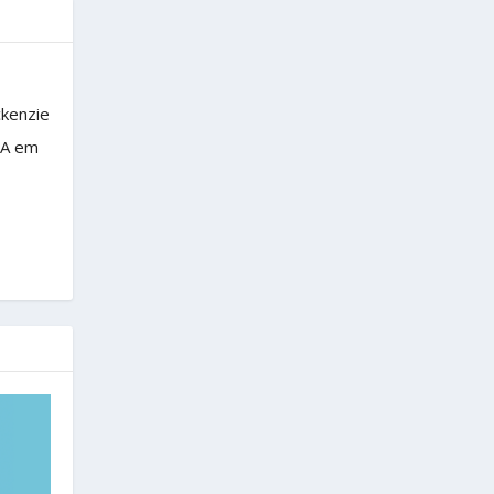
ckenzie
BA em