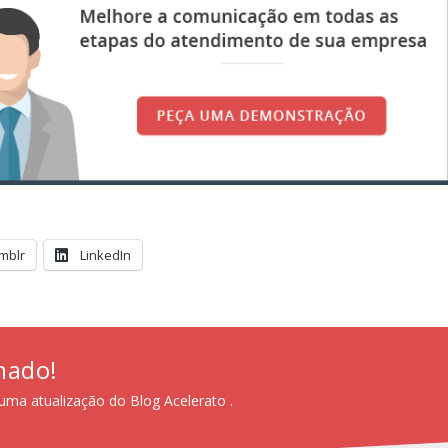
mblr
LinkedIn
mado!
uma atualização do Blog Acelerato .