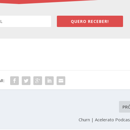
QUERO RECEBER!
R:
PR
Churn | Acelerato Podca