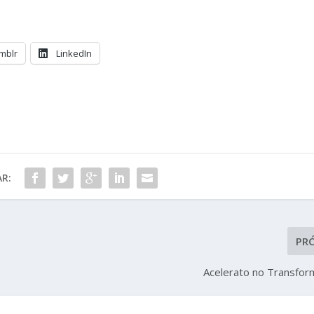
mblr
LinkedIn
R:
PR
Acelerato no Transfor