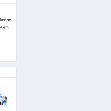
ckenzie
BA em