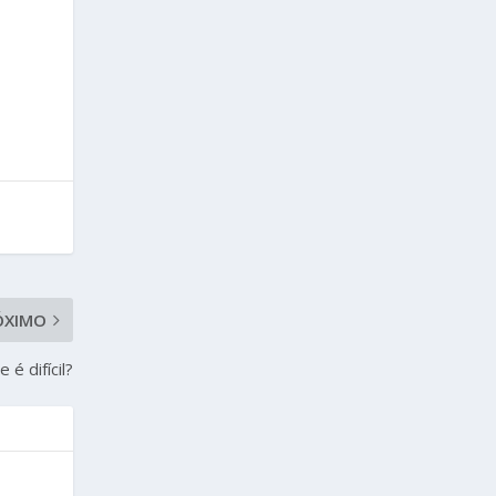
ÓXIMO
é difícil?