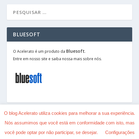
BLUESOFT
Bluesoft
O Acelerato é um produto da
.
Entre em nosso site e saiba nossa mais sobre nós.
O blog Acelerato utiliza cookies para melhorar a sua experiência.
Nós assumimos que você está em conformidade com isto, mas
Desenhado por
| Alimentado por
Elegant Themes
você pode optar por não participar, se desejar.
Configurações
WordPress