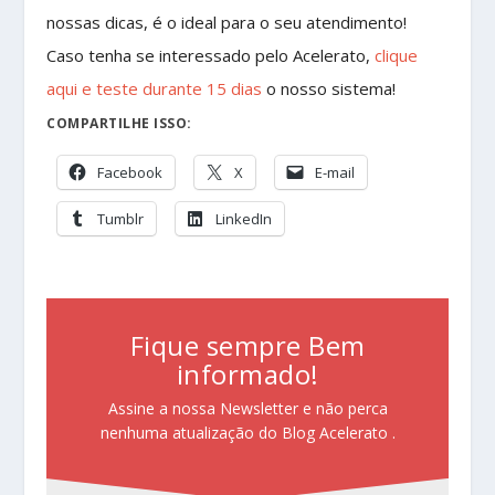
nossas dicas, é o ideal para o seu atendimento!
Caso tenha se interessado pelo Acelerato,
clique
aqui e teste durante 15 dias
o nosso sistema!
COMPARTILHE ISSO:
Facebook
X
E-mail
Tumblr
LinkedIn
Fique sempre Bem
informado!
Assine a nossa Newsletter e não perca
nenhuma atualização do Blog Acelerato .