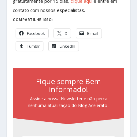
gratuitamente por 15 dias,
clique aqui
e entre em
contato com nossos especialistas.
COMPARTILHE ISSO:
Facebook
X
E-mail
Tumblr
LinkedIn
Fique sempre Bem
informado!
Assine a nossa Newsletter e não perca
nenhuma atualização do Blog Acelerato .