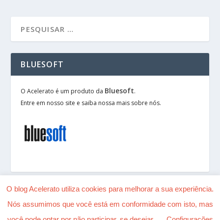
BLUESOFT
Bluesoft
O Acelerato é um produto da
.
Entre em nosso site e saiba nossa mais sobre nós.
O blog Acelerato utiliza cookies para melhorar a sua experiência.
Nós assumimos que você está em conformidade com isto, mas
Desenhado por
| Alimentado por
Elegant Themes
você pode optar por não participar, se desejar.
Configurações