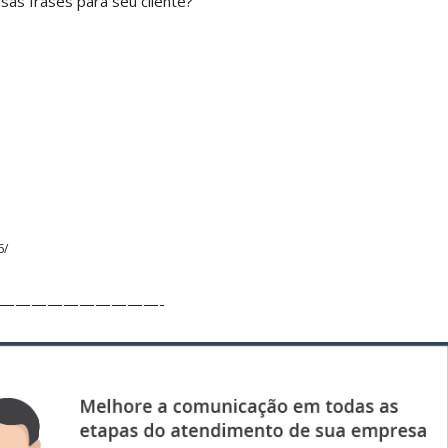
sas frases para seu cliente?
6/
——————————-