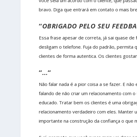
você sela um acordo com o cliente, que passado
bravo. Diga que entrará em contato o mais br
“
OBRIGADO PELO SEU FEEDB
Essa frase apesar de correta, já sai quase d
desligam o telefone. Fuja do padrão, permita
clientes de forma autentica. Os clientes gos
“
…
“
Não falar nada é a pior coisa a se fazer. E nã
falando de não criar um relacionamento com o
educado. Tratar bem os clientes é uma obrigaç
relacionamento verdadeiro com eles. Manter 
importante na construção da confiança o que m