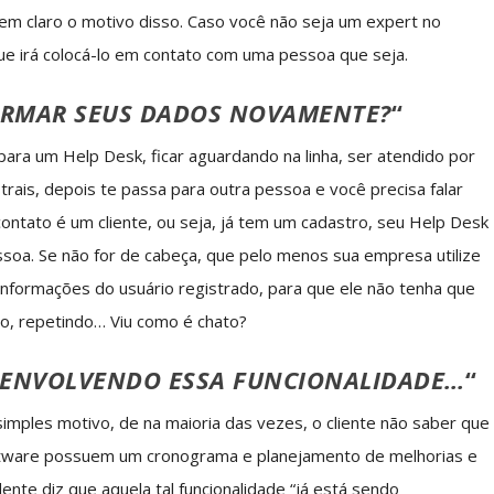
bem claro o motivo disso. Caso você não seja um expert no
que irá colocá-lo em contato com uma pessoa que seja.
ORMAR SEUS DADOS NOVAMENTE?
“
para um Help Desk, ficar aguardando na linha, ser atendido por
rais, depois te passa para outra pessoa e você precisa falar
ntato é um cliente, ou seja, já tem um cadastro, seu Help Desk
soa. Se não for de cabeça, que pelo menos sua empresa utilize
informações do usuário registrado, para que ele não tenha que
ndo, repetindo… Viu como é chato?
SENVOLVENDO ESSA FUNCIONALIDADE…
“
simples motivo, de na maioria das vezes, o cliente não saber que
ftware possuem um cronograma e planejamento de melhorias e
nte diz que aquela tal funcionalidade “já está sendo