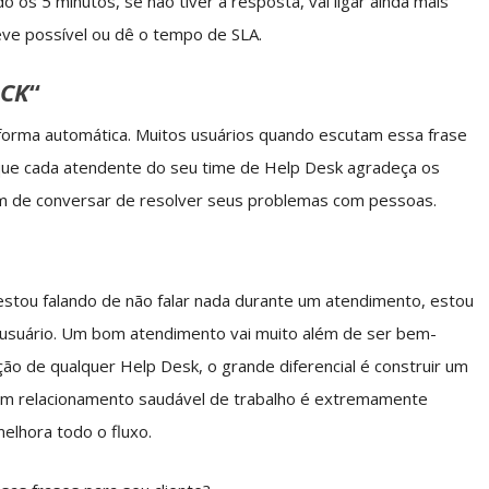
 os 5 minutos, se não tiver a resposta, vai ligar ainda mais
eve possível ou dê o tempo de SLA.
ACK
“
e forma automática. Muitos usuários quando escutam essa frase
 que cada atendente do seu time de Help Desk agradeça os
tam de conversar de resolver seus problemas com pessoas.
o estou falando de não falar nada durante um atendimento, estou
 usuário. Um bom atendimento vai muito além de ser bem-
ão de qualquer Help Desk, o grande diferencial é construir um
um relacionamento saudável de trabalho é extremamente
elhora todo o fluxo.