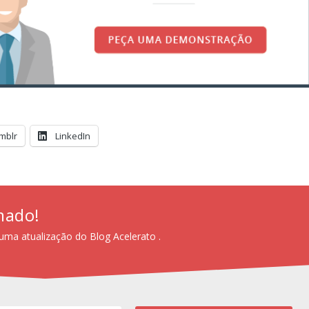
mblr
LinkedIn
mado!
uma atualização do Blog Acelerato .