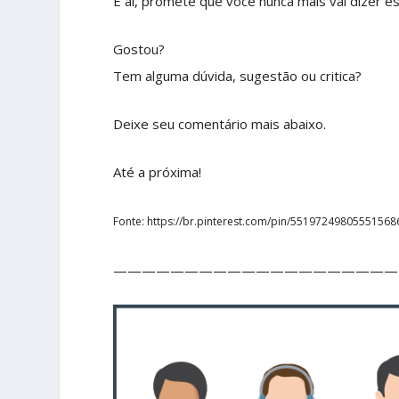
E aí, promete que você nunca mais vai dizer es
Gostou?
Tem alguma dúvida, sugestão ou critica?
Deixe seu comentário mais abaixo.
Até a próxima!
Fonte: https://br.pinterest.com/pin/55197249805551568
————————————————————