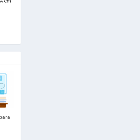
BA em
 para