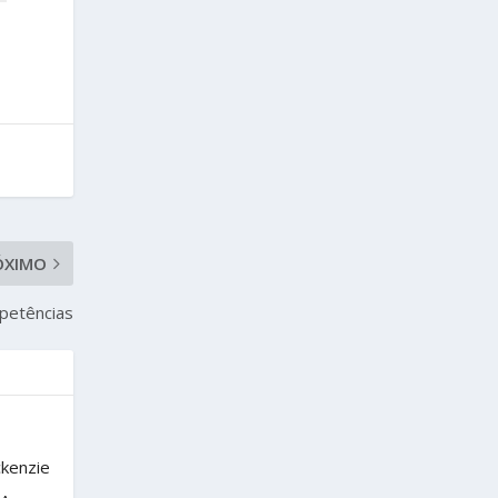
ÓXIMO
petências
ckenzie