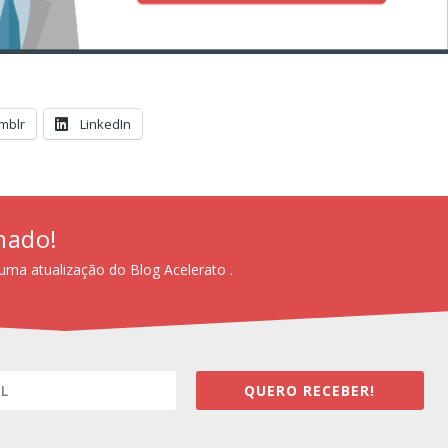
mblr
LinkedIn
mado!
uma atualização do Blog Acelerato .
QUERO RECEBER!