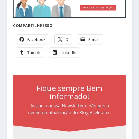
COMPARTILHE ISSO:
Facebook
X
E-mail
Tumblr
LinkedIn
Fique sempre Bem
informado!
Assine a nossa Newsletter e não perca
nenhuma atualização do Blog Acelerato .