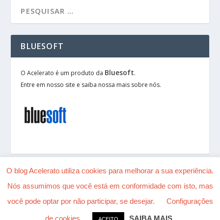
BLUESOFT
Bluesoft
O Acelerato é um produto da
.
Entre em nosso site e saiba nossa mais sobre nós.
O blog Acelerato utiliza cookies para melhorar a sua experiência.
Nós assumimos que você está em conformidade com isto, mas
Desenhado por
| Alimentado por
Elegant Themes
você pode optar por não participar, se desejar.
Configurações
WordPress
de cookies
SAIBA MAIS
ACEITO