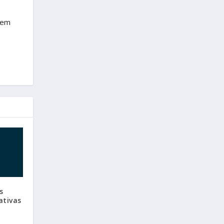
rem
s
ativas