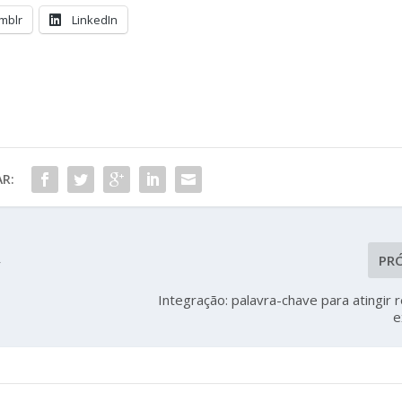
mblr
LinkedIn
R:
PR
r
Integração: palavra-chave para atingir 
e