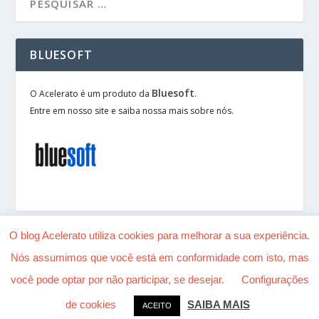
BLUESOFT
Bluesoft
O Acelerato é um produto da
.
Entre em nosso site e saiba nossa mais sobre nós.
O blog Acelerato utiliza cookies para melhorar a sua experiência.
Nós assumimos que você está em conformidade com isto, mas
Desenhado por
| Alimentado por
Elegant Themes
você pode optar por não participar, se desejar.
Configurações
WordPress
de cookies
SAIBA MAIS
ACEITO