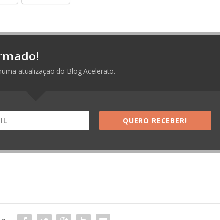
rmado!
huma atualização do Blog Acelerato.
QUERO RECEBER!