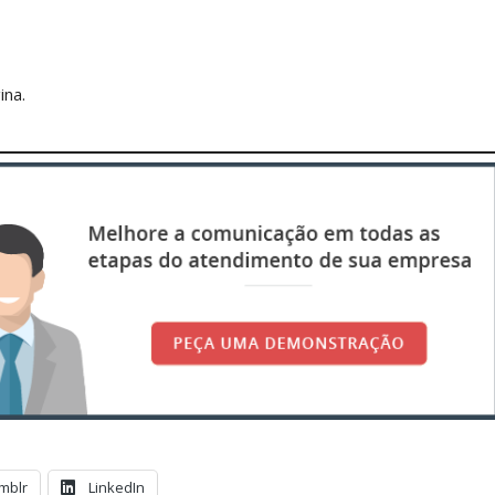
ina.
mblr
LinkedIn