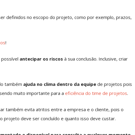
er definidos no escopo do projeto, como por exemplo, prazos,
tos
!
 possível
antecipar os riscos
à sua conclusão. Inclusive, criar
nido também
ajuda no clima dentro da equipe
de projetos pois
e, sendo muito importante para a
eficiência do time de projetos
.
r também evita atritos entre a empresa e o cliente, pois o
 projeto deve ser concluído e quanto isso deve custar.
umentado e disponível para consulta a qualquer momento.