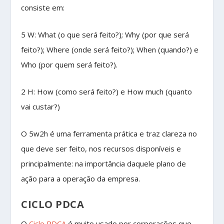
consiste em:
5 W:
What
(o que será feito?);
Why
(por que será
feito?);
Where
(onde será feito?);
When
(quando?) e
Who
(por quem será feito?).
2 H:
How
(como será feito?) e
How much
(quanto
vai custar?)
O 5w2h é uma ferramenta prática e traz clareza no
que deve ser feito, nos recursos disponíveis e
principalmente: na importância daquele plano de
ação para a operação da empresa.
CICLO PDCA
O
Ciclo PDCA
é muito usado por corporações que