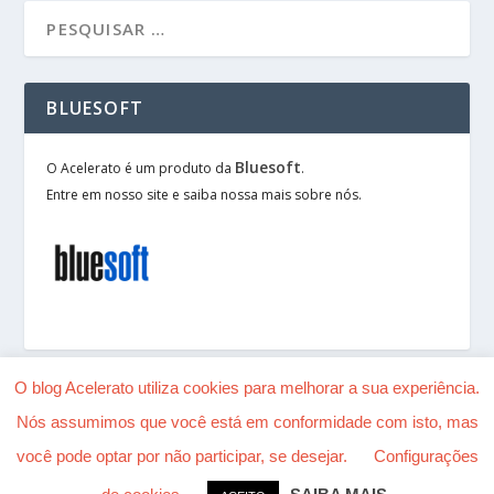
BLUESOFT
Bluesoft
O Acelerato é um produto da
.
Entre em nosso site e saiba nossa mais sobre nós.
O blog Acelerato utiliza cookies para melhorar a sua experiência.
Nós assumimos que você está em conformidade com isto, mas
Desenhado por
| Alimentado por
Elegant Themes
você pode optar por não participar, se desejar.
Configurações
WordPress