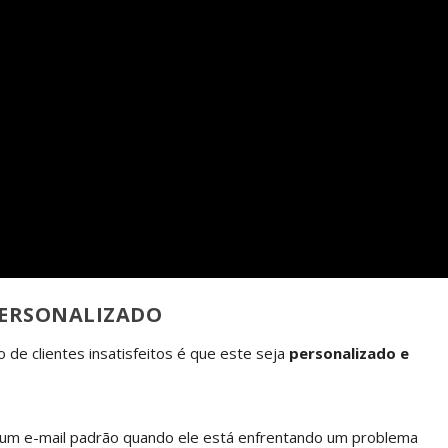
PERSONALIZADO
de clientes insatisfeitos é que este seja
personalizado e
o um e-mail padrão quando ele está enfrentando um problema