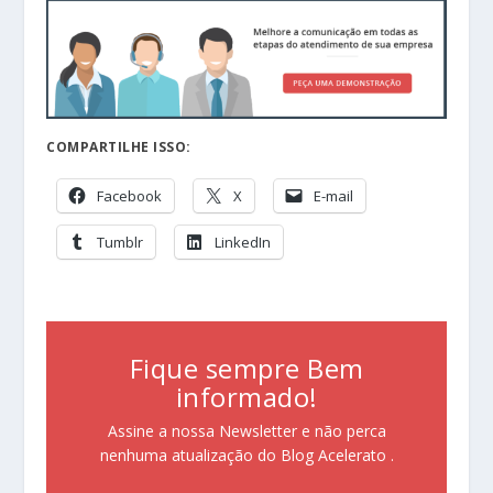
COMPARTILHE ISSO:
Facebook
X
E-mail
Tumblr
LinkedIn
Fique sempre Bem
informado!
Assine a nossa Newsletter e não perca
nenhuma atualização do Blog Acelerato .