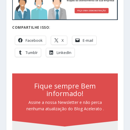
COMPARTILHE ISSO:
Facebook
X
E-mail
Tumblr
LinkedIn
Fique sempre Bem
informado!
Assine a nossa Newsletter e não perca
nenhuma atualização do Blog Acelerato .