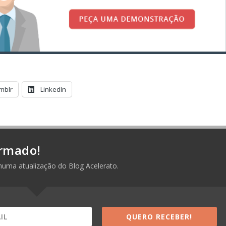
mblr
LinkedIn
rmado!
huma atualização do Blog Acelerato.
QUERO RECEBER!