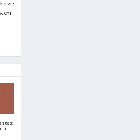
ckenzie
BA em
entes:
r a