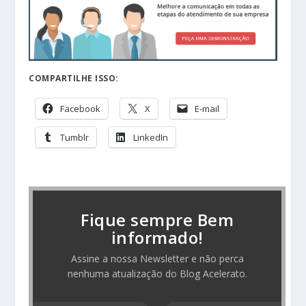
COMPARTILHE ISSO:
Facebook
X
E-mail
Tumblr
LinkedIn
Fique sempre Bem
informado!
Assine a nossa Newsletter e não perca
nenhuma atualização do Blog Acelerato.