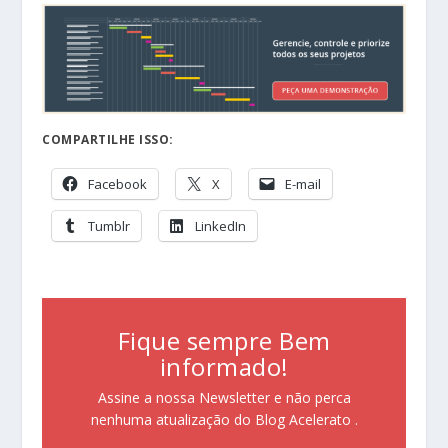
COMPARTILHE ISSO:
Facebook
X
E-mail
Tumblr
LinkedIn
Fique sempre Bem
informado!
Assine a nossa Newsletter e não perca
nenhuma atualização do Blog Acelerato .