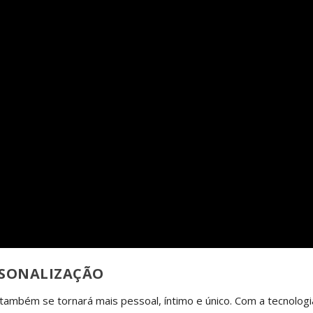
RSONALIZAÇÃO
também se tornará mais pessoal, íntimo e único. Com a tecnologi