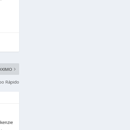
ÓXIMO
po Rápido
ckenzie