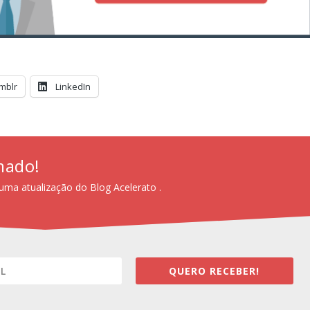
mblr
LinkedIn
mado!
uma atualização do Blog Acelerato .
QUERO RECEBER!