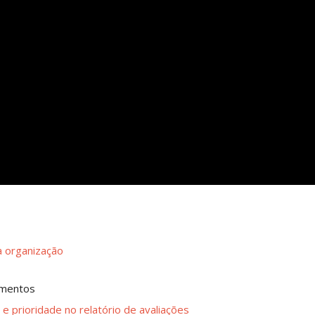
a organização
amentos
 e prioridade no relatório de avaliações