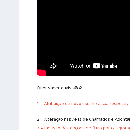
Quer saber quais são?
1 – Atribuição de novo usuário a sua respectiv
2 – Alteração nas APIs de Chamados e Apont
3 – Inclusão das opções de filtro por categoria