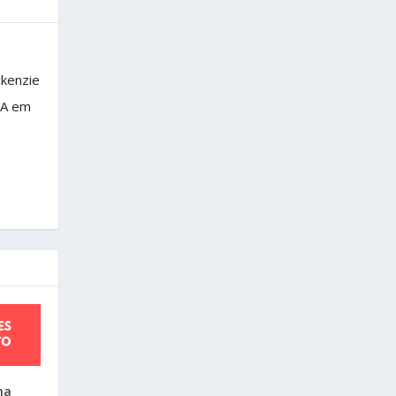
ckenzie
BA em
ma