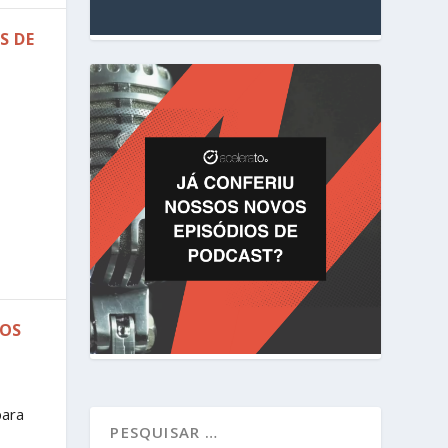
S DE
DOS
para