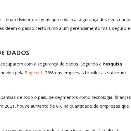
 – é um divisor de águas que coloca a segurança dos seus dado
sas deem o passo certo rumo a um gerenciamento mais seguro e
DE DADOS
reocuparem com a segurança de dados. Segundo a
Pesquisa
omovida pela
BugHunt
, 26% das empresas brasileiras sofreram
panhias de todo o país, de segmentos como tecnologia, finança
 em 2021, houve aumento de 8% na quantidade de empresas que
 do consumidor com fraude e o que isso significa”, realizada