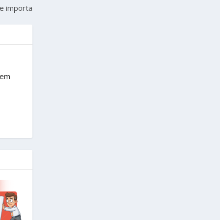
te importa
rem