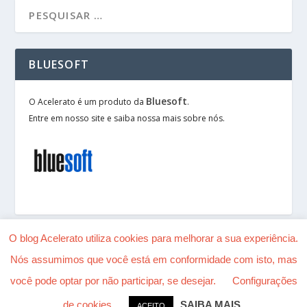
BLUESOFT
Bluesoft
O Acelerato é um produto da
.
Entre em nosso site e saiba nossa mais sobre nós.
O blog Acelerato utiliza cookies para melhorar a sua experiência.
Nós assumimos que você está em conformidade com isto, mas
Desenhado por
| Alimentado por
Elegant Themes
você pode optar por não participar, se desejar.
Configurações
WordPress
de cookies
SAIBA MAIS
ACEITO