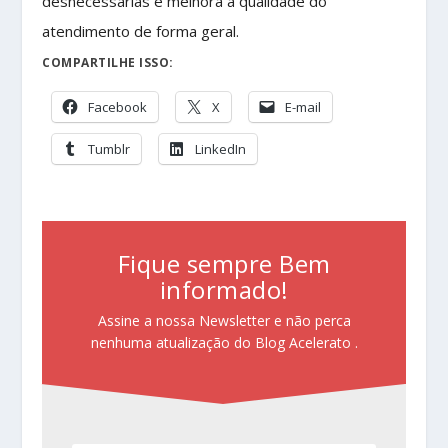
desnecessárias e melhora a qualidade do
atendimento de forma geral.
COMPARTILHE ISSO:
Facebook
X
E-mail
Tumblr
LinkedIn
Fique sempre Bem
informado!
Assine a nossa Newsletter e não perca
nenhuma atualização do Blog Acelerato .