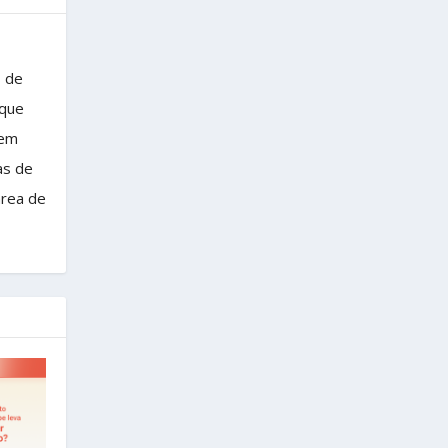
s de
 que
 em
as de
área de