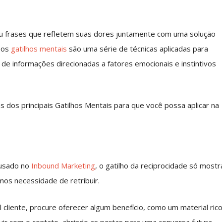
ou frases que refletem suas dores juntamente com uma solução
 os
gatilhos mentais
são uma série de técnicas aplicadas para
 de informações direcionadas a fatores emocionais e instintivos
 dos principais Gatilhos Mentais para que você possa aplicar na
 usado no
Inbound Marketing
, o gatilho da reciprocidade só mostr
mos necessidade de retribuir.
 cliente, procure oferecer algum benefício, como um material ric
uir com o contato, abrindo as portas para uma conversa futura.