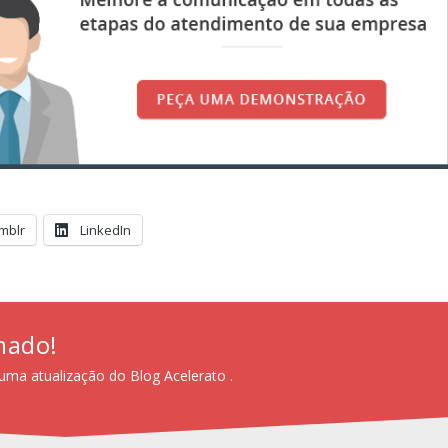
mblr
LinkedIn
mado!
uma atualização do Blog Acelerato .