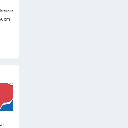
ckenzie
BA em
al