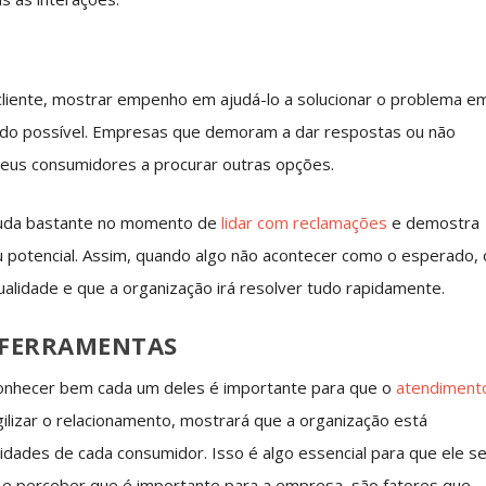
 cliente, mostrar empenho em ajudá-lo a solucionar o problema e
pido possível. Empresas que demoram a dar respostas ou não
 seus consumidores a procurar outras opções.
ajuda bastante no momento de
lidar com reclamações
e demostra
 potencial. Assim, quando algo não acontecer como o esperado, 
ualidade e que a organização irá resolver tudo rapidamente.
 FERRAMENTAS
, conhecer bem cada um deles é importante para que o
atendiment
ilizar o relacionamento, mostrará que a organização está
idades de cada consumidor. Isso é algo essencial para que ele s
de e perceber que é importante para a empresa, são fatores que