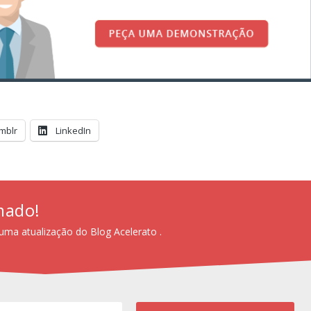
mblr
LinkedIn
mado!
uma atualização do Blog Acelerato .