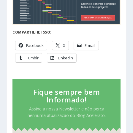
COMPARTILHE ISSO:
Facebook
X
E-mail
Tumblr
LinkedIn
Fique sempre bem
Informado!
Assine a nossa Newsletter e não perca
nenhuma atualização do Blog Acelerato.