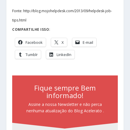
Fonte: http://blog.mojohelpdesk.com/2013/09/helpdesk-job-
tips.html
COMPARTILHE ISSO:
Facebook
X
E-mail
Tumblr
LinkedIn
Fique sempre Bem
informado!
Assine a nossa Newsletter e não perca
nenhuma atualização do Blog Acelerato .