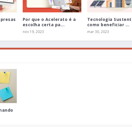
mpresas
Por que o Acelerato é a
Tecnologia Sustent
escolha certa pa...
como beneficiar ...
nov 19, 2023
mar 30, 2023
rmando